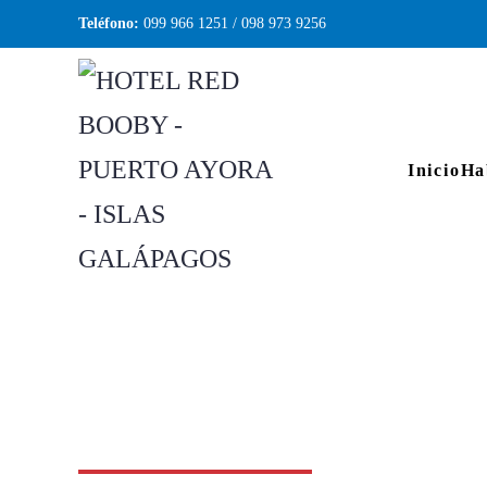
Teléfono:
099 966 1251
/
098 973 9256
Skip to main content
Inicio
Ha
Serv